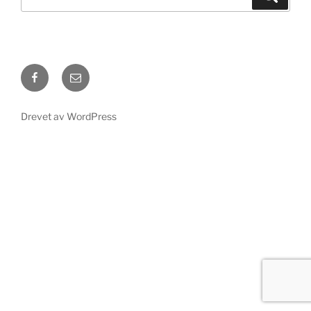
etter:
Facebook
E-
post
Drevet av WordPress