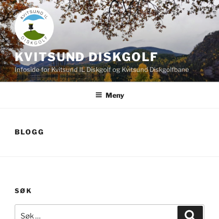
Gå
til
innhold
KVITSUND DISKGOLF
Infoside for Kvitsund IL Diskgolf og Kvitsund Diskgolfbane
Meny
BLOGG
SØK
Søk
Søk